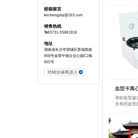
邮箱留言
kechengyiqi@163.com
销售热线
Tel
:0731-55881818
地址
湖南省长沙市望城区普瑞西路
858号金荣中德企业公园C2栋
602号
经销洽谈商进入
血型卡离
孕妇血型鉴
含有的血型