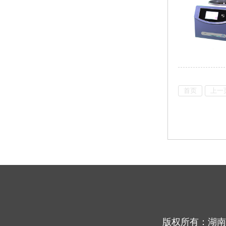
首页
上一
版权所有：湖南