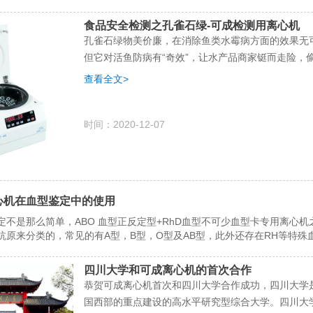
食品安全检测之孔雀石绿-可成检测用离心机
孔雀石绿物美价廉，在消除鱼类水霉病方面的效果无
但它对活鱼防病有“奇效”，让水产品商家铤而走险，偷偷
查看全文>
时间：2020-12-07
心机在血型鉴定中的使用
定不是那么简单，ABO 血型正反定型+RhD血型不可少血型卡专用离心
抗原来分类的，常见的有A型，B型，O型及AB型，此外还存在RH等特殊血型
四川大学和可成离心机的首次合作
恭贺可成离心机首次和四川大学合作成功，四川大学
国西部的重点建设的高水平研究型综合大学。四川大学