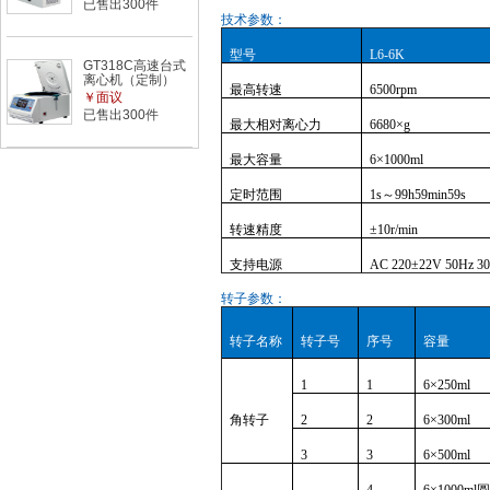
已售出300件
技术参数：
型号
L6-6K
GT318C高速台式
离心机（定制）
最高转速
6500rpm
￥面议
已售出300件
最大相对离心力
6680×g
最大容量
6×1000ml
定时范围
1s～99h59min59s
转速精度
±10r/min
支持电源
AC 220±22V 50Hz 3
转子参数：
转子名称
转子号
序号
容量
1
1
6×250ml
角转子
2
2
6×300ml
3
3
6×500ml