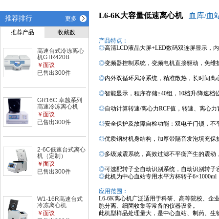
L6-6K大容量低速离心机
血库
/血
推荐排行
更多
推荐产品
收藏数
产品特点：
◎
高清
LCD
液晶大屏
+LED数码双连屏
显示
，
内
高速台式冷冻离心
机GTR420B
◎
变频器
控制
系统，变频电机直接驱动，免维
￥面议
已售出300件
◎
内外双循环风冷
系统
，精准散热，长时间离
◎
智能
显示，程序
存储
≥
40组
，
10档
升
/
降速
档
GR16C 卓越系列
高速冷冻离心机
◎
自动计算
转速
/
离心力
RCF值，转速、离心力
￥面议
已售出300件
◎
安全保护及故障自检功能
：双
电子门锁
，
不
◎
优质钢材机身结构，加厚带隔音发泡填充保
2-6C低速台式离心
◎
多级减
震系统
，
高效过滤不平衡产生的震动
机（定制）
￥面议
◎
可选配转子全自动识别系统，自动识别转子
已售出300件
◎
此机为中心
血站专用水平方杯转子
6×1000
应用范围：
L6
-
6
K
离心机广泛适用于科研、高等院校、企
W1-16R高速台式
冷冻离心机
胞分离、细菌收集等常备的仪器设备。
￥面议
此机型样品处理量大，是中心血站、制药、生