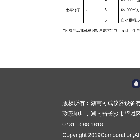
4
6×1000ml
圆
5
6×1000ml
方
水平转子
4
6
自动脱帽
1
*所有产品都可根据客户要求
定制、
设计、生产
版权所有：湖南可成仪器设备有
联系地址：湖南省长沙市望城区普
0731 5588 1818
Copyright 2019Comporation,Al