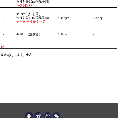
含注射器10ml适配器1套
不锈钢吊杯
4×20ml（注射器）
4
含注射器10ml适配器1套
4000rpm
3255×g
铝吊杯/带生物安全盖
a
4×10ml
（注射器）
4000rpm
/
功能
户要求
定制、
设计、生产
。