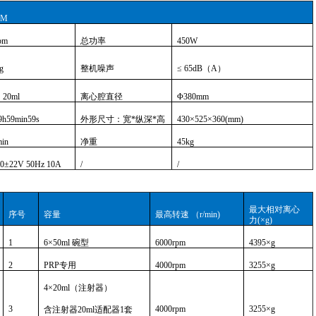
KM
pm
总功率
450W
g
整机噪声
≤ 65dB（A）
、20ml
离心腔直径
Φ380mm
h59min59s
外形尺寸：宽*纵深*高
430×525×360(mm)
min
净重
45kg
0±22V 50Hz 10A
/
/
最大相对离心
序号
容量
最高转速 （r/min)
力(×g)
1
6×50ml 碗型
6000rpm
4395×g
2
PRP
专用
4000rpm
3255×g
4×20ml（注射器）
3
4000rpm
3255×g
含注射器20ml适配器1套