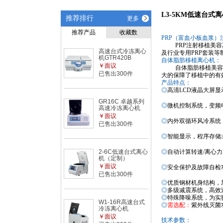
L3-5KM低速台式
推荐排行
更多
推荐产品
收藏数
PRP
（富血小板血浆）
PRP注射移植美
高速台式冷冻离心
及行业
专用PRP套装
等
机GTR420B
自体脂肪移植离心机：
￥面议
自体脂肪移植美容
已售出300件
大的保障
了移植中的有
产品特点：
◎
高清
LCD
液晶
大屏
显
GR16C 卓越系列
◎
微机控制
系统，变频
高速冷冻离心机
￥面议
◎
内外双循环风冷
系统
已售出300件
◎
智能
显示，程序
存储
2-6C低速台式离心
◎
自动计算
转速
/
离心力
机（定制）
￥面议
◎
安全保护及故障自检
已售出300件
◎
优质钢材机身结构，
◎
多级减
震系统
，
高效
◎
特殊降噪系统，为实
W1-16R高速台式
◎
需选配：
紫外线灭菌
冷冻离心机
￥面议
技术参数：