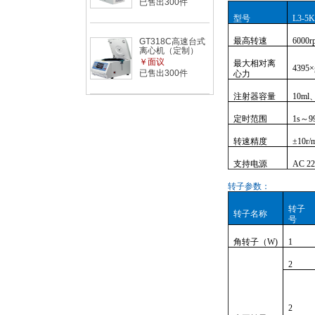
已售出300件
型号
L3-5
最高转速
6000r
GT318C高速台式
离心机（定制）
￥面议
最大相对离
4395×
已售出300件
心力
注射器容量
10ml
定时范围
1s～99
转速精度
±10r/
支持电源
AC 22
转子参数
：
转子
转子名称
号
角转子（W)
1
2
2