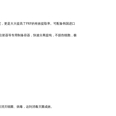
究，更是大大提高了PRP的有效提取率。可配备韩国进口
规注射器
等专用制备容器
，快速分离提纯，不损伤细胞，
极
而消灭细菌、病毒，达到消毒灭菌成效。