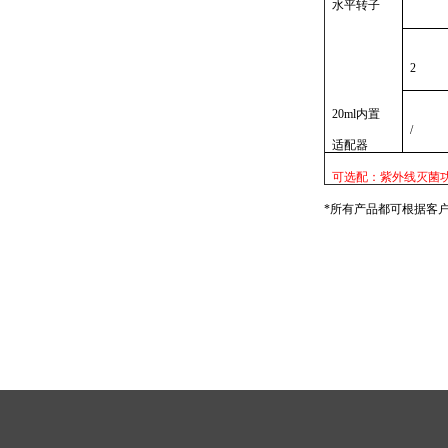
水平转子
2
20ml
内置
/
适配器
可选配：紫外线灭菌
*所有产品都可根据客