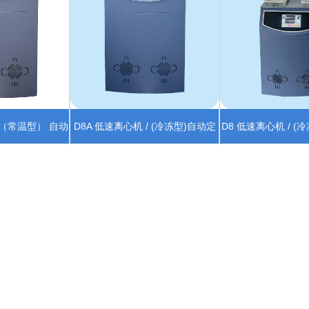
/（常温型） 自动
D8A 低速离心机 / (冷冻型)自动定
D8 低速离心机 / (
模组
位模组
模组