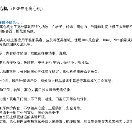
离心机
（PRP专用离心机）
注射移植离心：
容离心机为了充分
满足
PRP的功效，在转子、转速、离心力、升降速时间上做了大量研
制备容器，提取更高效。
离心机主要应用于整形美容、皮肤等医
美
领域。使用
10ml采血管、
10ml、20ml的常
效脂肪
细胞
及成活率
。
示
，
内容
操作简便，
功能选择更
清晰、直观。
电机直接驱动，免维护、更换
,
运行平稳，振动小，噪音低。
，精准散热，长时间离心腔体温度稳定，离心机使用寿命更长久。
≥
40组
，
10档
升
/
降速
档位，有
效防止样品减速中紧急停车造成的二次重悬。
RCF值，转速、离心力
窗口独立显示无需切换
。
功能
：双
电子门锁
，
不平衡、
超速
、门盖打开等
自动保护
。
加厚保护内套，不锈钢离心腔，三层防护，安全可靠。
过滤不平衡产生的震动，
离心效果
更
佳
验
空间
提供更舒适的实验环境。
功能。离心腔内设有独立紫外线灭菌装置，能使细菌、病毒丧失生存力及繁殖力，进