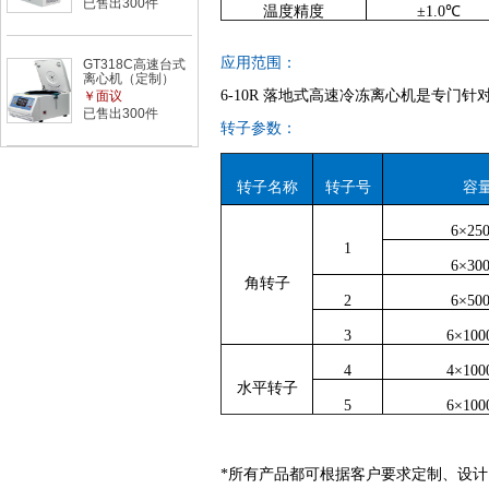
已售出300件
温度精度
±1.0℃
应用范围：
GT318C高速台式
离心机（定制）
6-10R 落地式高速冷冻离心机是专
￥面议
已售出300件
转子参数：
转子名称
转子号
容
6×25
1
6×30
角转子
2
6×50
3
6×100
4
4×100
水平转子
5
6×100
*所有产品都可根据客户要求
定制、
设计