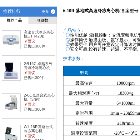
6-10R 落地式高速冷冻离心机
(备案型号
推荐排行
更多
推荐产品
收藏数
产品特点：
高速台式冷冻离心
◎
性能优越 :微机控制；交流变频电
机GTR420B
◎
操作简便:触摸面板、数字显示、可
￥面议
◎
效果
更佳
:用户可任意设定升降速时
已售出300件
◎
安全可靠:设有超速、超温、不平衡
技术参数：
GR16C 卓越系列
高速冷冻离心机
￥面议
型号
已售出300件
最高转速
10000rpm
最大相对离心力
18300×g
2-6C低速台式离心
机（定制）
最大容量
6×1000ml
￥面议
已售出300件
定时范围
1min～23h59mi
转速精度
±10r/min
W1-16R高速台式
冷冻离心机
温度设置范围
-20℃～40℃
￥面议