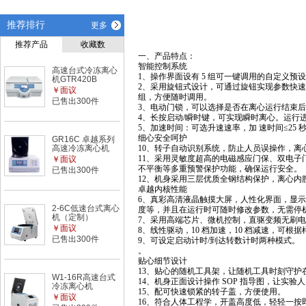
推荐排行
更多
推荐产品
收藏数
一、产品特点：
智能控制系统
高速台式冷冻离心
1、操作界面设有 5 组可一键调用的自定义
机GTR420B
2、采用旋钮式设计，可通过旋钮实现参数快速
￥面议
组，方便随时调用。
已售出300件
3、电动门锁，可以选择是否在离心运行结束
4、长按启动/瞬时键，可实现瞬时离心。运行
5、加速时间：可选升速速率，加 速时间≤25 
细心安全呵护
GR16C 卓越系列
高速冷冻离心机
10、转子自动识别系统，防止人员误操作，
11、采用灵敏度超高的电磁感应门保、双电
￥面议
不平衡等多重预警保护功能，确保运行安全。
已售出300件
12、机身采用三层优质全钢结构保护，离心内
卓越内核性能
6、真彩高清液晶触摸大屏，人性化界面，显
2-6C低速台式离心
度等，并且在运行时可随时修改参数，无需停
机（定制）
7、采用高端芯片、微机控制，直驱变频无刷
￥面议
8、线性驱动，10 档加速，10 档减速，可
已售出300件
9、可设定启动计时/到达转数计时两种模式。
。
贴心细节设计
13、贴心的随机工具架，让随机工具时刻守护
W1-16R高速台式
14、机身正面设计操作 SOP 指导图，让实
冷冻离心机
15、配可快速锁紧的转子盖，方便使用。
￥面议
16、符合人体工程学，开盖高度低，轻轻一按