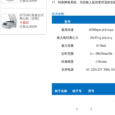
已售出300件
17、特殊降噪系统，为实验人提供更舒适的实
技术参数：
GT318C高速台式
离心机（定制）
型号
￥面议
已售出300件
最高转速
16500rpm
步长
10rpm
最大相对离心力
26145×g
步长
10×g
最大容量
6×50ml
定时范围
1s～99h59min59s
转速精度
±10r/min
支持电源
AC 220±22V 50Hz 10
转子名称
转子号
序号
1
1