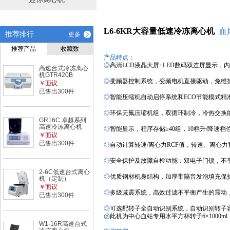
L6-6KR
大容量低速冷冻离心机
血
推荐排行
更多
推荐产品
收藏数
产品特点：
◎
高清
LCD
液晶大屏
+LED数码双连屏
显示
，
内
高速台式冷冻离心
机GTR420B
◎
变频器
控制
系统，变频电机直接驱动，免维
￥面议
已售出300件
◎
智能压缩机自动启停系统和
ECO节能模式
精
◎
环保无氟压缩机组，双循环制冷，冷热交换
GR16C 卓越系列
高速冷冻离心机
◎
智能
显示，程序
存储≥
40组
，
10档
升
/
降速
档
￥面议
已售出300件
◎
自动计算
转速
/
离心力
RCF值，转速、离心力
◎
安全保护及故障自检功能
：双
电子门锁
，
不
2-6C低速台式离心
◎
优质钢材机身结构，加厚带隔音发泡填充保
机（定制）
￥面议
◎
多级减
震系统
，
高效过滤不平衡产生的震动
已售出300件
◎
可选配转子全自动识别系统，自动识别转子
◎
此机为中心
血站专用水平方杯转子
6×1000
W1-16R高速台式