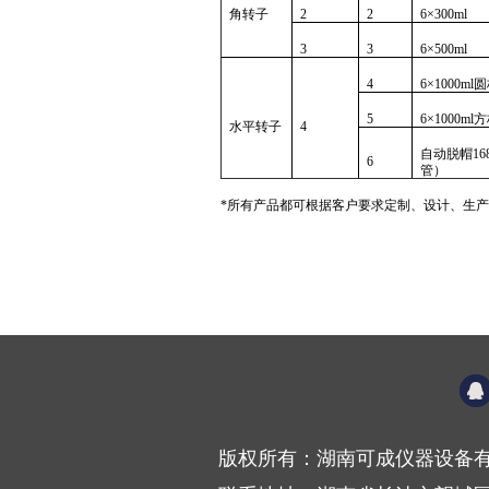
角转子
2
2
6×300ml
3
3
6×500ml
4
6×1000ml
圆
5
6×1000ml
方
水平转子
4
自动脱帽
1
6
管）
*所有产品都可根据客户要求
定制、
设计、生产
版权所有：湖南可成仪器设备有