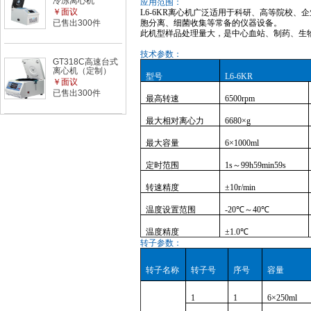
冷冻离心机
应用范围：
￥面议
L6
-
6
K
R
离心机广泛适用于科研、高等院校、企
已售出300件
胞分离、细菌收集等常备的仪器设备。
此机型样品处理量大，是中心血站、制药、生
技术参数：
GT318C高速台式
离心机（定制）
型号
L6-6KR
￥面议
已售出300件
最高转速
6500rpm
最大相对离心力
6680×g
最大容量
6×1000ml
定时范围
1s～99h59min59s
转速精度
±10r/min
温度设置范围
-20℃～40℃
温度精度
±1.0℃
转子参数：
转子名称
转子号
序号
容量
1
1
6×250ml