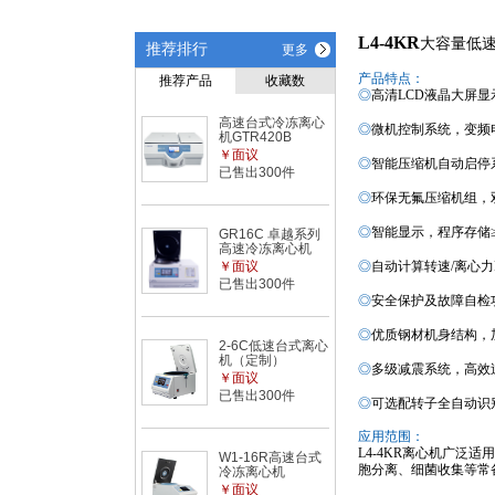
L4-4KR
大容量低
推荐排行
更多
产品特点：
推荐产品
收藏数
◎
高清
LCD
液晶大屏显
高速台式冷冻离心
◎
微机控制
系统，变频
机GTR420B
￥面议
◎
智能压缩机自动启停
已售出300件
◎
环保无氟压缩机组，
◎
智能
显示，程序
存储
GR16C 卓越系列
高速冷冻离心机
￥面议
◎
自动计算
转速
/
离心力
已售出300件
◎
安全保护及故障自检
◎
优质钢材机身结构，
2-6C低速台式离心
机（定制）
◎
多级减
震系统
，
高效
￥面议
已售出300件
◎
可选配转子全自动识
应用范围：
L4
-
4
K
R
离心机广泛适用
W1-16R高速台式
胞分离、细菌收集等常
冷冻离心机
￥面议