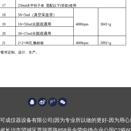
17
250ml水平转子体 需配以下(管架)使用
56×5ml（真空采血管）
18
16×50ml尖圆底通用
19
4000rpm
3041×g
36×15ml尖圆底通用
20
21
2×2×96孔 酶标板
4000rpm
2092×g
户要求
定制、
设计、生产
。
可成仪器设备有限公司(因为专业所以做的更好-因为用心
省长沙市望城区普瑞西路858号金荣中德企业公园C2栋60