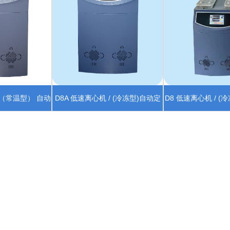
/（常温型） 自动
D8A 低速离心机 / (冷冻型)自动定
D8 低速离心机 / (
模组
位模组
模组