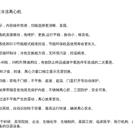
速冷冻离心机
示
，
内容
操作简便，
功能选择更
清晰、直观。
电机直接驱动，免维护、更换
,
运行平稳，振动小，噪音低。
系统和
ECO节能模式
精准控温，节能环保机器使用寿命更长久。
双循环制冷，冷热交换能力强，无环境污染，控温精准。
≥
40组
，
10档
升
/
降速
档位，有
效防止样品减速中紧急停车造成的二次重悬。
RCF值，转速、离心力
窗口独立显示无需切换
。
功能
：双
电子门锁
，
不平衡、
超速、超温
、门盖打开等
自动保护
。
加厚带隔音发泡填充保护内套，不锈钢离心腔，三层防护，安全可靠。
过滤不平衡产生的震动，
离心效果
更
佳。
别系统，自动识别转子容量、最高运行转速，确保离心安全。
于科研、高等院校、企业、生物化学、生物制药、
基因工程、临床医学、
医疗机构、
备的仪器设备。