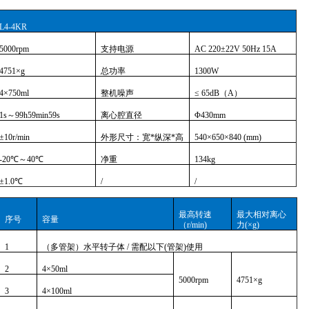
L4-4KR
5000rpm
支持电源
AC 220±22V 50Hz 15A
4751×g
总功率
1300W
4×750ml
整机噪声
≤ 65dB（A）
1s～99h59min59s
离心腔直径
Φ430mm
±10r/min
外形尺寸：宽
*纵深*高
540×650×840 (mm)
-20℃～40℃
净重
134kg
±1.0℃
/
/
最高转速
最大相对离心
序号
容量
（
r/min)
力
(×g)
1
（多管架）水平转子体
/ 需配以下(管架)使用
2
4×50ml
5000rpm
4751×g
3
4×100ml