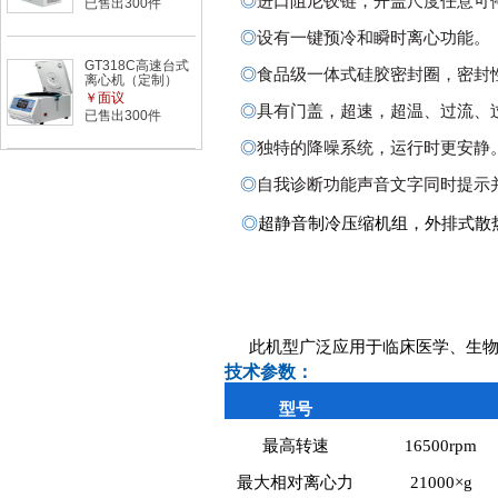
◎
进口阻尼铰链，开盖尺度任意可
已售出300件
◎
设有一键预冷和瞬时离心功能。
GT318C高速台式
◎
食品级一体式硅胶密封圈，密封
离心机（定制）
￥面议
◎
具有门盖，超速，超温、过流、
已售出300件
◎
独特的降噪系统，运行时更安静
◎
自我诊断功能声音文字同时提示
◎
超静音制冷压缩机组，外排式散
此机型广泛应用于临床医学、生
技术参数：
型号
最高转速
16500rpm
最大相对离心力
21000×g