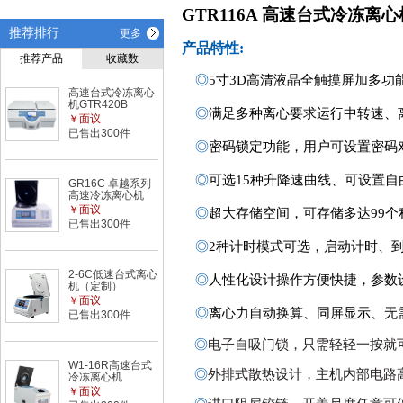
GTR116A 高速台式冷冻离心
推荐排行
更多
产品特性
:
推荐产品
收藏数
◎
5寸3D高清液晶全触摸屏加多功
高速台式冷冻离心
机GTR420B
◎
满足多种离心要求运行中转速、
￥面议
已售出300件
◎
密码锁定功能，用户可设置密码
◎
可选
15种
升降速
曲线
、可设置自
GR16C 卓越系列
高速冷冻离心机
￥面议
◎
超大存储空间，可存储多达
99
个
已售出300件
◎
2种计时模式可选，启动计时、
2-6C低速台式离心
◎
人性化设计操作方便快捷，参数
机（定制）
￥面议
◎
离心力自动换算、同屏显示、无
已售出300件
◎
电子自吸门锁，只需轻轻一按就
W1-16R高速台式
◎
外排式散热设计，主机内部电路
冷冻离心机
￥面议