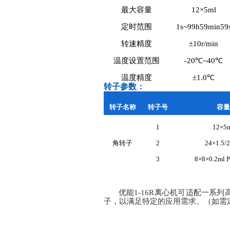
最大容量
12×5ml
定时范围
1s~99h59min59
转速精度
±10r/min
温度设置范围
-20℃~40℃
温度精度
±1.0℃
转子参数：
转子名称
转子号
容量
1
12×5
角转子
2
24×1.5/2
3
8×8×0.2ml
优能
1-16R离心机可适配一系
子，以满足特定的应用需求。（如需