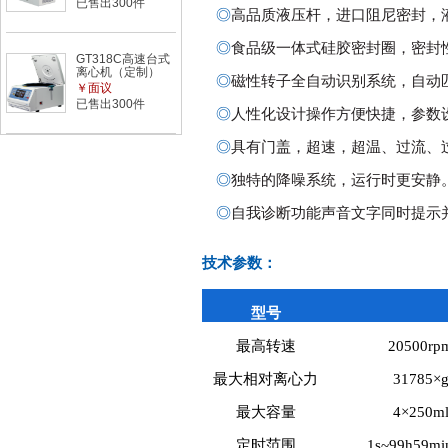
已售出300件
◎
高品质液压杆，进口阻尼密封，
◎
食品级一体式硅胶密封圈，密封
GT318C高速台式
离心机（定制）
◎
磁性转子全自动识别系统，自动
￥面议
已售出300件
◎
人性化设计操作方便快捷，参数
◎
具有门盖，超速，超温、过流、
◎
独特的降噪系统，运行时更安静
◎
自我诊断功能声音文字同时提示
技术参数：
型号
最高转速
20500rp
最大相对离心力
31785×
最大容量
4×250m
定时范围
1s~99h59mi