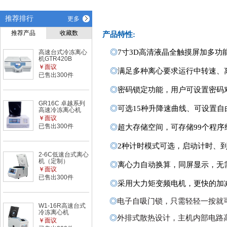
推荐排行
更多
推荐产品
收藏数
产品特性
:
◎
7
寸
3D高清液晶全触摸屏加多功
高速台式冷冻离心
机GTR420B
￥面议
◎
满足多种离心要求运行中转速、
已售出300件
◎
密码锁定功能，用户可设置密码
GR16C 卓越系列
◎
可选
15种
升降速
曲线
、可设置自
高速冷冻离心机
￥面议
已售出300件
◎
超大存储空间，可存储
99
个程序
◎
2种计时模式可选，启动计时、
2-6C低速台式离心
机（定制）
◎
离心力自动换算
，
同屏显示
，
无
￥面议
已售出300件
◎
采用大力矩变频电机，更快的加
◎
电子自吸门锁，只需轻轻一按就
W1-16R高速台式
冷冻离心机
◎
外排式散热设计，主机内部电路
￥面议