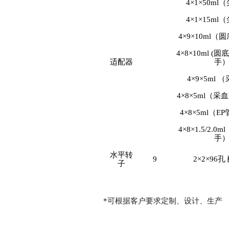
4×1×50m
4×1×15m
4×9×10ml
4×8×10ml 
适配器
手
4×9×5ml
4×8×5ml（
4×8×5ml（
4×8×1.5/2.0
手
水平转
9
2×2×96
子
*可根据客户要求定制、设计、生产