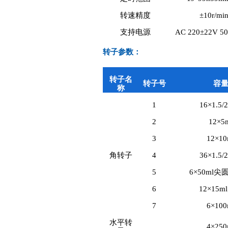
转速精度
±10r/mi
支持电源
AC 220±22V 5
转子参数：
转子名
转子号
容
称
1
16×1.5/2
2
12×5
3
12×10
角转子
4
36×1.5/2
5
6×50ml
6
12×15m
7
6×100
水平转
4×250