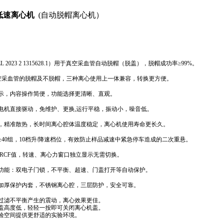
低速离心机
(自动脱帽离心机）
023 2 1315628.1
）
用于真空采血管自动脱帽（脱盖），脱帽成功率≥9
9
%。
空
采血管
的脱帽及不脱帽，三种离心使用上一体兼容，转换更方便。
示
，
内容
操作简便，
功能选择更
清晰、直观。
电机直接驱动，免维护、更换
,
运行平稳，振动小，噪音低。
，精准散热，长时间离心腔体温度稳定，离心机使用寿命更长久。
≥
40组
，
10档
升
/
降速
档位，有
效防止样品减速中紧急停车造成的二次重悬。
RCF值，转速、离心力
窗口独立显示无需切换
。
功能
：双
电子门锁
，
不平衡、
超速
、门盖打开等
自动保护
。
加厚保护内套，不锈钢离心腔，三层防护，安全可靠。
过滤不平衡产生的震动，
离心效果
更
佳。
盖高度低，轻轻一按即可关闭离心机盖。
验
空间
提供更舒适的实验环境。