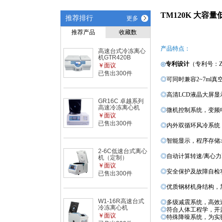
TM120K
大容量
推荐排行
更多
推荐产品
收藏数
产
品特点：
高速台式冷冻离心
机GTR420B
◎
专利设计
（
专利号：ZL 2
￥面议
已售出300件
◎
可同时兼容
2~
7ml
真
◎
高清
LCD
液晶
大屏
显
GR16C 卓越系列
高速冷冻离心机
◎
微机控制
系统，变频
￥面议
已售出300件
◎
内外双循环风冷
系统
◎
智能
显示，程序
存储
2-6C低速台式离心
◎
自动计算
转速
/
离心力
机（定制）
￥面议
◎
安全保护及故障自检
已售出300件
◎
优质钢材机身结构，
W1-16R高速台式
◎
多级减
震系统
，
高效
冷冻离心机
◎
符合人体工程学，开
￥面议
◎
特殊降噪系统，为实