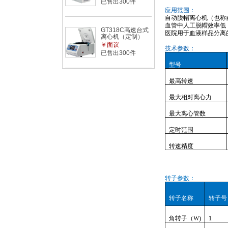
已售出300件
应用范围：
自动脱帽离心机（也称
血管中人工脱帽效率低
GT318C高速台式
医院用于血液
样品
分离
离心机（定制）
￥面议
技术参数：
已售出300件
型号
最高转速
最大相对离心力
最大离心管数
定时范围
转速精度
转子参数：
转子名称
转子号
角转子（
W)
1