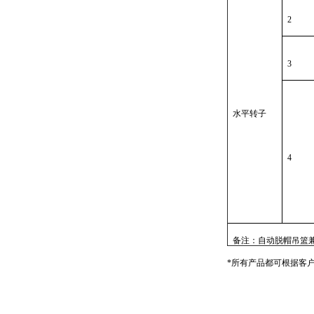
2
3
水平转子
4
备注：自动脱帽吊篮
*所有产品都可根据客