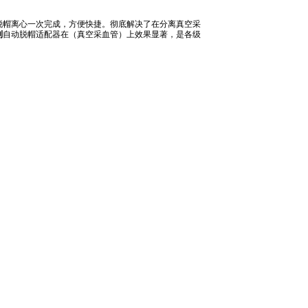
脱帽离心一次完成，
方便快捷。
彻底解决
了
在分离真空采
利
自动脱帽
适配器在（真空采血管）上
效果显著，是各级