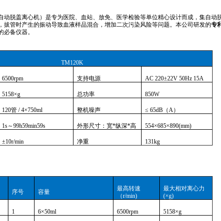
自动脱盖离心机）是专为医院、血站、放免、医学
检验
等单位
精心
设计而成，集自动
，拔管时产生的振动导致血液
样品
混合，增加
二次污染
风险等
问
题。本公司
研发的
专
的
必备
仪器。
TM120K
6500rpm
支持电源
AC 220±22V 50Hz 15A
5158×g
总功率
850W
120管 /
4×750ml
整机噪声
≤ 65dB（A）
1s～99h59min59s
外形尺寸：宽
*纵深*高
554×685×890(mm)
±10r/min
净重
131kg
最高转速
最大相对离心力
序号
容量
（
r/min)
(×g)
1
6×50ml
6500rpm
5158×g