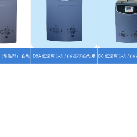
/（常温型） 自动
D8A 低速离心机 / (冷冻型)自动定
D8 低速离心机 / (
模组
位模组
模组